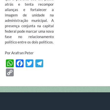
atrás e tenta recompor
alianças e fortalecer a
imagem de unidade na
administração municipal. A
presença conjunta na capital
federal pode marcar uma nova
fase no relacionamento
político entre os dois políticos.
Por Arafran Peter
W
F
T
T
h
ac
w
el
C
at
e
itt
e
o
s
b
er
gr
p
A
o
a
y
p
o
m
Li