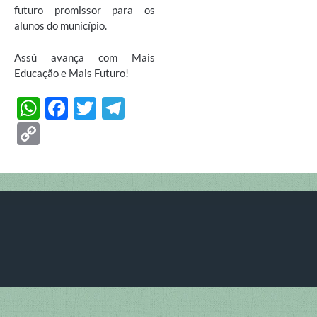
futuro promissor para os
alunos do município.
Assú avança com Mais
Educação e Mais Futuro!
W
F
T
T
h
ac
w
el
C
at
e
itt
e
o
s
b
er
gr
p
A
o
a
y
p
o
m
Li
p
k
n
k