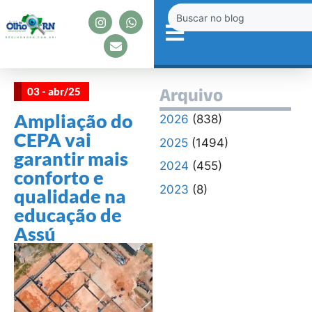
03 - abr/25
Arquivo
Ampliação do
2026
(838)
CEPA vai
2025
(1494)
garantir mais
2024
(455)
conforto e
2023
(8)
qualidade na
educação de
Assú