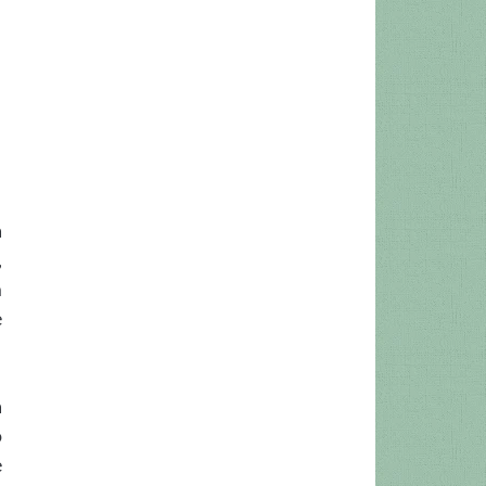
a
,
m
e
a
o
e