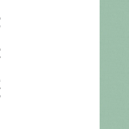
a
m
a
o
s
o
a