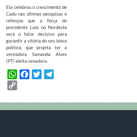
Ela celebrou o crescimento de
Cadu nas últimas pesquisas e
reforçou que a força do
presidente Lula no Nordeste
será o fator decisivo para
garantir a vitória do seu bloco
político, que projeta ter a
vereadora Samanda Alves
(PT) eleita senadora.
W
F
T
T
h
ac
w
el
C
at
e
itt
e
o
s
b
er
gr
p
A
o
a
y
p
o
m
Li
p
k
n