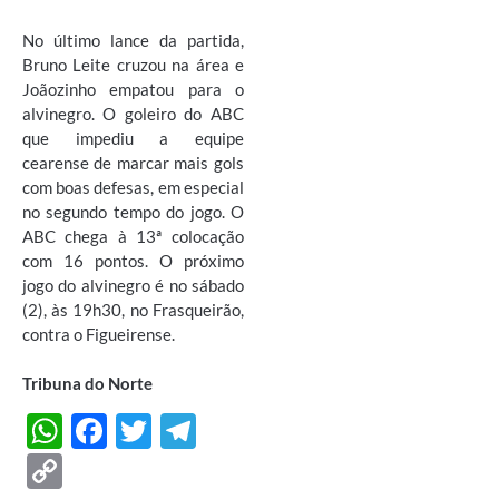
No último lance da partida,
Bruno Leite cruzou na área e
Joãozinho empatou para o
alvinegro. O goleiro do ABC
que impediu a equipe
cearense de marcar mais gols
com boas defesas, em especial
no segundo tempo do jogo. O
ABC chega à 13ª colocação
com 16 pontos. O próximo
jogo do alvinegro é no sábado
(2), às 19h30, no Frasqueirão,
contra o Figueirense.
Tribuna do Norte
W
F
T
T
h
ac
w
el
C