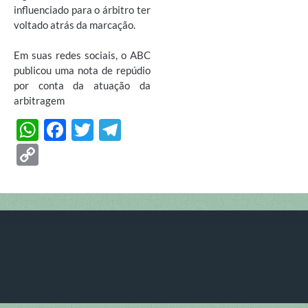
influenciado para o árbitro ter
voltado atrás da marcação.
Em suas redes sociais, o ABC
publicou uma nota de repúdio
por conta da atuação da
arbitragem
W
F
T
T
h
ac
w
el
C
at
e
itt
e
o
s
b
er
gr
p
A
o
a
y
p
o
m
Li
p
k
n
k