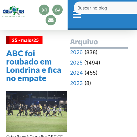
25 - maio/25
Arquivo
ABC foi
2026
(838)
roubado em
2025
(1494)
Londrina e fica
2024
(455)
no empate
2023
(8)
Foto: Rennê Carvalho/ABC FC