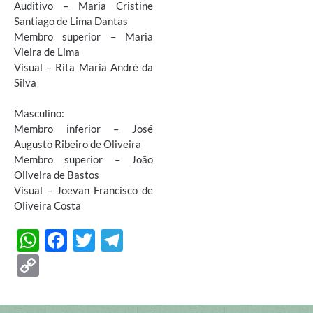
Auditivo – Maria Cristine
Santiago de Lima Dantas
Membro superior – Maria
Vieira de Lima
Visual – Rita Maria André da
Silva
Masculino:
Membro inferior – José
Augusto Ribeiro de Oliveira
Membro superior – João
Oliveira de Bastos
Visual – Joevan Francisco de
Oliveira Costa
W
F
T
T
h
ac
w
el
C
at
e
itt
e
o
s
b
er
gr
p