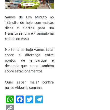
Vamos de Um Minuto no
Trânsito de hoje com muitas
dicas e alertas para um
trânsito seguro e tranquilo na
cidade do Assú
No tema de hoje vamos falar
sobre a diferença entre
pontos de embarque e
desembarque, como também
sobre estacionamentos.
Quer saber mais? confira
nosso vídeo da semana.
W
F
T
T
h
ac
w
el
C