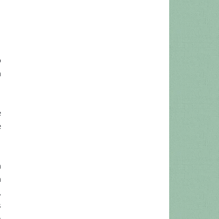
o
a
e
e
a
a
,
s
m