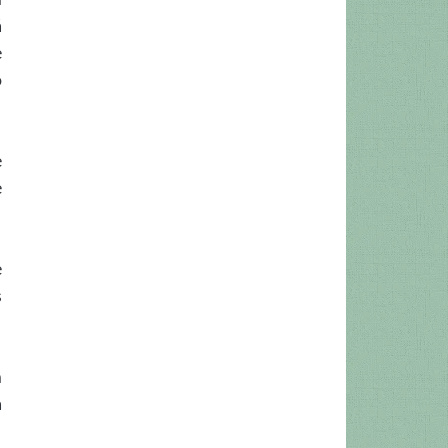
á
e
o
e
e
e
s
m
a