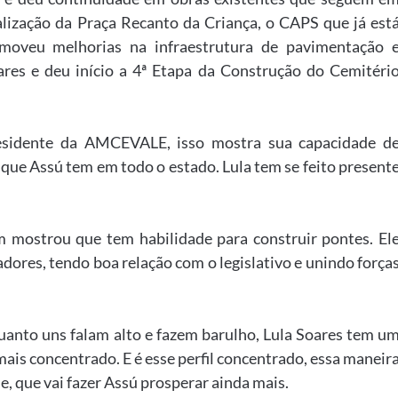
alização da Praça Recanto da Criança, o CAPS que já est
moveu melhorias na infraestrutura de pavimentação 
res e deu início a 4ª Etapa da Construção do Cemitéri
residente da AMCEVALE, isso mostra sua capacidade d
 que Assú tem em todo o estado. Lula tem se feito present
m mostrou que tem habilidade para construir pontes. El
dores, tendo boa relação com o legislativo e unindo força
quanto uns falam alto e fazem barulho, Lula Soares tem u
mais concentrado. E é esse perfil concentrado, essa maneir
, que vai fazer Assú prosperar ainda mais.