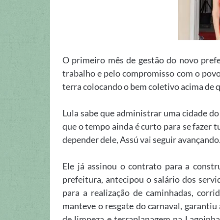
O primeiro mês de gestão do novo prefei
trabalho e pelo compromisso com o povo. 
terra colocando o bem coletivo acima de q
Lula sabe que administrar uma cidade do 
que o tempo ainda é curto para se fazer 
depender dele, Assú vai seguir avançando
Ele já assinou o contrato para a constr
prefeitura, antecipou o salário dos servi
para a realização de caminhadas, corrid
manteve o resgate do carnaval, garantiu
de limpeza e terraplanagem na Lagoinh