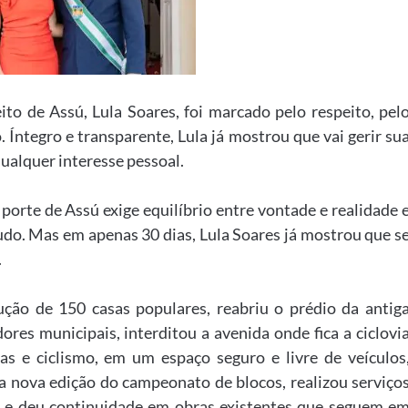
to de Assú, Lula Soares, foi marcado pelo respeito, pel
Íntegro e transparente, Lula já mostrou que vai gerir su
ualquer interesse pessoal.
porte de Assú exige equilíbrio entre vontade e realidade 
tudo. Mas em apenas 30 dias, Lula Soares já mostrou que s
.
ução de 150 casas populares, reabriu o prédio da antig
dores municipais, interditou a avenida onde fica a ciclovi
as e ciclismo, em um espaço seguro e livre de veículos
 a nova edição do campeonato de blocos, realizou serviço
a e deu continuidade em obras existentes que seguem e