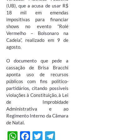
(UB), que a acusa de usar R$
18 mil em emendas
impositivas para financiar
shows no evento “Rolé
Vermelho – Bolsonaro na
Cadeia”, realizado em 9 de
agosto.
O documento que pede a
cassação de Brisa Bracchi
aponta uso de recursos
públicos com fins político-
partidários, citando possíveis
violações à Constituição, à Lei
de Improbidade
Administrativa e ao
Regimento Interno da Câmara
de Natal.
W
F
T
T