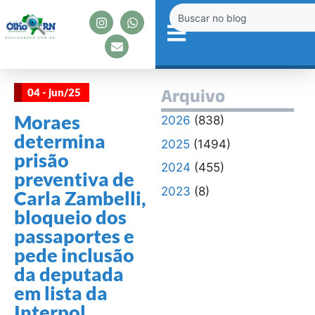
04 - jun/25
Arquivo
Moraes
2026
(838)
determina
2025
(1494)
prisão
2024
(455)
preventiva de
2023
(8)
Carla Zambelli,
bloqueio dos
passaportes e
pede inclusão
da deputada
em lista da
Interpol