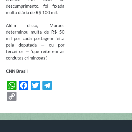
descumprimento, foi fixada
multa diária de R$ 100 mil.
Além disso, Moraes
determinou multa de R$ 50
mil por cada postagem feita
pela deputada — ou por
terceiros — “que reiterem as
condutas criminosas”.
CNN Brasil
W
F
T
T
h
ac
w
el
C
at
e
itt
e
o
s
b
er
gr
p
A
o
a
y