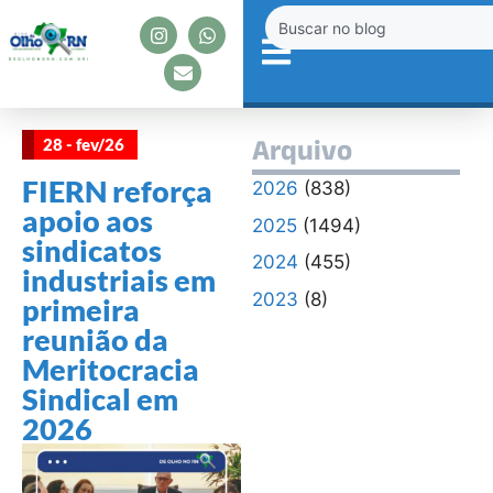
28 - fev/26
Arquivo
FIERN reforça
2026
(838)
apoio aos
2025
(1494)
sindicatos
2024
(455)
industriais em
2023
(8)
primeira
reunião da
Meritocracia
Sindical em
2026