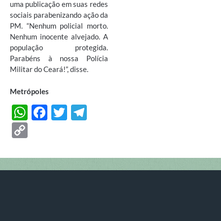
uma publicação em suas redes
sociais parabenizando ação da
PM. “Nenhum policial morto.
Nenhum inocente alvejado. A
população protegida.
Parabéns à nossa Polícia
Militar do Ceará!”, disse.
Metrópoles
W
F
T
T
h
ac
w
el
C
at
e
itt
e
o
s
b
er
gr
p
A
o
a
y
p
o
m
Li
p
k
n