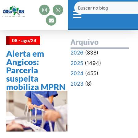
08 - ago/24
Arquivo
Alerta em
2026
(838)
Angicos:
2025
(1494)
Parceria
2024
(455)
suspeita
2023
(8)
mobiliza MPRN